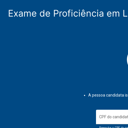
Exame de Proficiência em L
A pessoa candidata is
CPF do candida
Preencha o CPF do ca