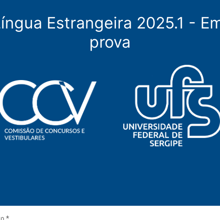
íngua Estrangeira 2025.1 - Em
prova
to
*